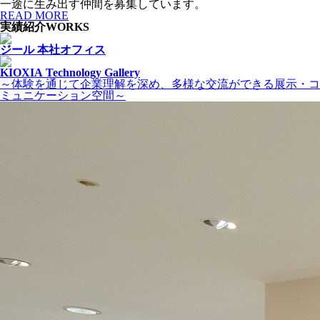
一途に生み出す仲間を募集しています。
READ MORE
実績紹介
WORKS
ジール 本社オフィス
KIOXIA Technology Gallery
～体験を通じて企業理解を深め、多様な交流ができる展示・コ
ミュニケーション空間～