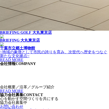
BRIEFING GOLF 大丸東京店
BRIEFING 大丸東京店
千葉市立郷土博物館
~地域の象徴として市民の誇りを育み、次世代へ歴史をつなぐ
新たな文化拠点~
READ MORE
会社情報
COMPANY
会社概要／沿革／グループ紹介
READ MORE
協力会社募集
CONTACT
心を動かす空間づくりを共にする
協力会社募集中
お問い合わせ